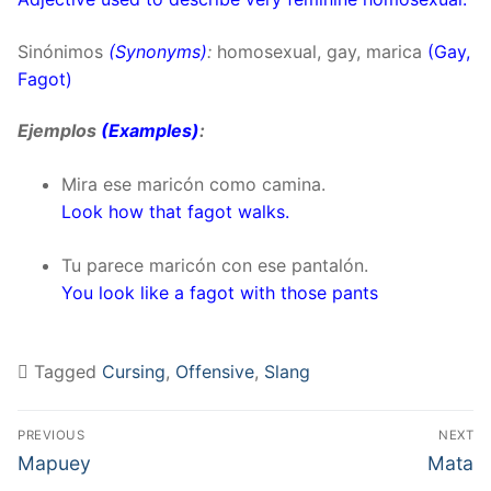
Sinónimos
(Synonyms)
:
homosexual, gay, marica
(Gay,
Fagot)
Ejemplos
(Examples)
:
Mira ese maricón como camina.
Look how that fagot walks.
Tu parece maricón con ese pantalón.
You look like a fagot with those pants
Tagged
Cursing
,
Offensive
,
Slang
Post
PREVIOUS
NEXT
navigation
Previous
Next
Mapuey
Mata
post:
post: