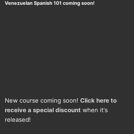
Venezuelan Spanish 101 coming soon!
New course coming soon!
Click here to
receive a
s
p
e
c
i
a
l
discount
when it's
released!