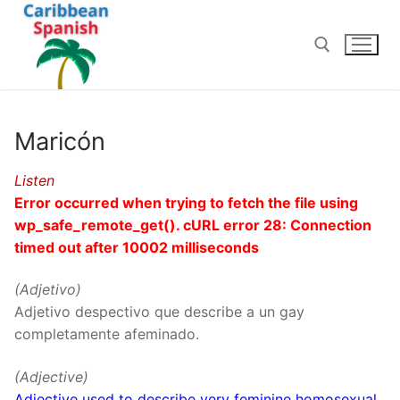
Skip
to
content
Search for:
Maricón
Listen
Error occurred when trying to fetch the file using
wp_safe_remote_get(). cURL error 28: Connection
timed out after 10002 milliseconds
(Adjetivo)
Adjetivo despectivo que describe a un gay
completamente afeminado.
(Adjective)
Adjective used to describe very feminine homosexual.