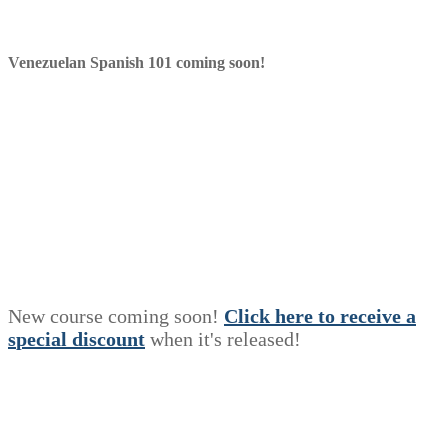
Venezuelan Spanish 101 coming soon!
New course coming soon!
Click here to receive a
s
p
e
c
i
a
l
discount
when it's released!