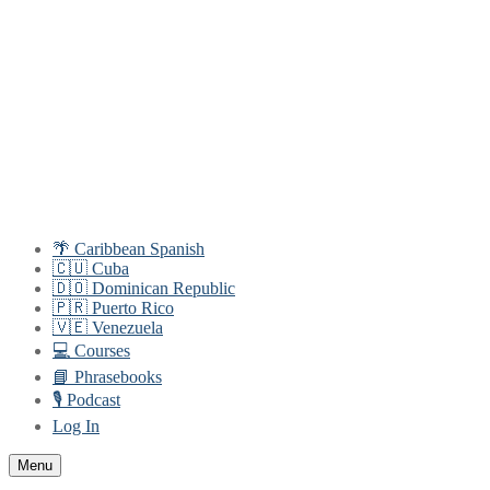
Skip
Menu
Close
to
content
🌴 Caribbean Spanish
🇨🇺 Cuba
🇩🇴 Dominican Republic
🇵🇷 Puerto Rico
🇻🇪 Venezuela
💻 Courses
📘 Phrasebooks
🎙️ Podcast
Log In
Menu