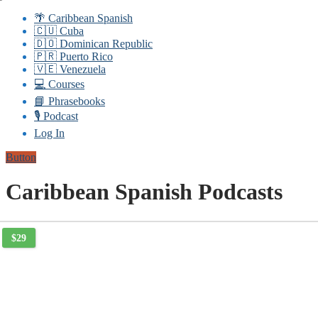
🌴 Caribbean Spanish
🇨🇺 Cuba
🇩🇴 Dominican Republic
🇵🇷 Puerto Rico
🇻🇪 Venezuela
💻 Courses
📘 Phrasebooks
🎙️ Podcast
Log In
Button
Caribbean Spanish Podcasts
$29