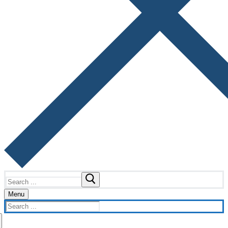
Search
for:
Menu
Search
for: