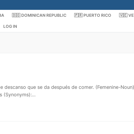
BA
🇩🇴 DOMINICAN REPUBLIC
🇵🇷 PUERTO RICO
🇻🇪 V
LOG IN
o de descanso que se da después de comer. (Femenine-Noun
mos (Synonyms):…