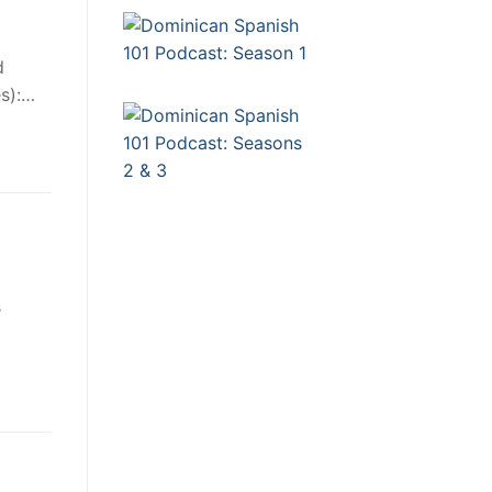
d
s):…
s