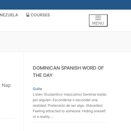
ENEZUELA
💻 COURSES
MENU
DOMINICAN SPANISH WORD OF
THE DAY
) Nap
Guille
Listen (Sustantivo-masculino) Sentirse traído
por alguien. Esconderse o seconder una
realidad. Pretensión de ser algo. (Adverbio)
Feeling attracted to someone. Hiding oneself
or a reality.…