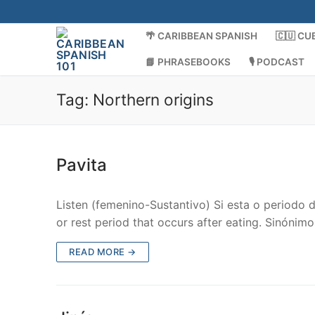
Skip
to
🌴 CARIBBEAN SPANISH
🇨🇺 CU
content
📘 PHRASEBOOKS
🎙️ PODCAST
Tag:
Northern origins
Pavita
Listen (femenino-Sustantivo) Si esta o period
or rest period that occurs after eating. Sinóni
READ MORE →