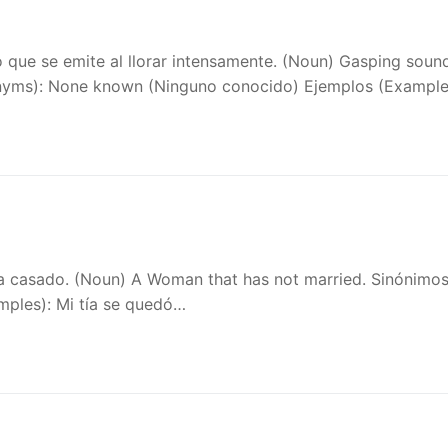
o que se emite al llorar intensamente. (Noun) Gasping soun
nonyms): None known (Ninguno conocido) Ejemplos (Example
ha casado. (Noun) A Woman that has not married. Sinónimo
mples): Mi tía se quedó…