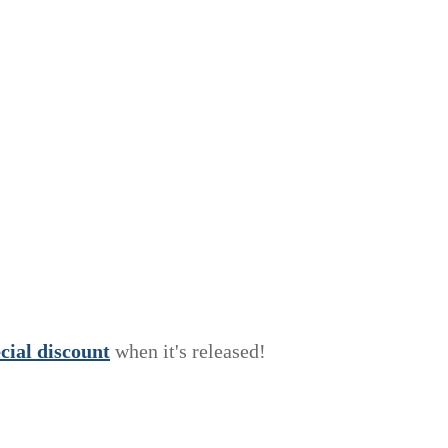
e
c
i
a
l
discount
when it's released!