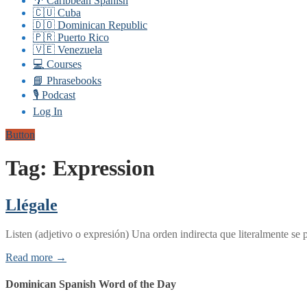
🌴 Caribbean Spanish
🇨🇺 Cuba
🇩🇴 Dominican Republic
🇵🇷 Puerto Rico
🇻🇪 Venezuela
💻 Courses
📘 Phrasebooks
🎙️ Podcast
Log In
Button
Tag:
Expression
Llégale
Listen (adjetivo o expresión) Una orden indirecta que literalmente s
Read more →
Dominican Spanish Word of the Day