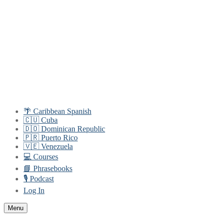
Skip
Menu
Close
to
content
🌴 Caribbean Spanish
🇨🇺 Cuba
🇩🇴 Dominican Republic
🇵🇷 Puerto Rico
🇻🇪 Venezuela
💻 Courses
📘 Phrasebooks
🎙️ Podcast
Log In
Menu