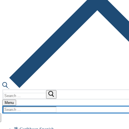
Search
for:
Menu
Search
for: