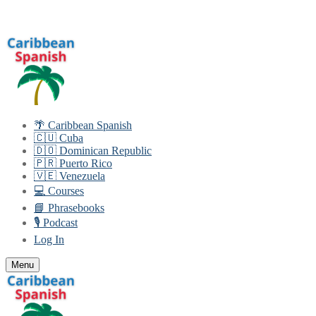
Skip
Menu
Close
to
content
🌴 Caribbean Spanish
🇨🇺 Cuba
🇩🇴 Dominican Republic
🇵🇷 Puerto Rico
🇻🇪 Venezuela
💻 Courses
📘 Phrasebooks
🎙️ Podcast
Log In
Menu