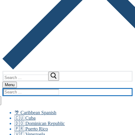
Search
for:
Menu
Search
for:
🌴 Caribbean Spanish
🇨🇺 Cuba
🇩🇴 Dominican Republic
🇵🇷 Puerto Rico
🇻🇪 Venezuela