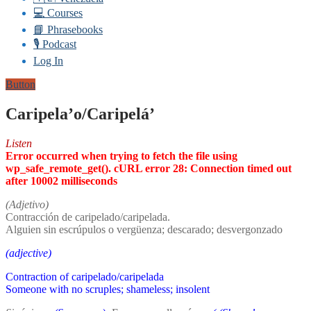
💻 Courses
📘 Phrasebooks
🎙️ Podcast
Log In
Button
Caripela’o/Caripelá’
Listen
Error occurred when trying to fetch the file using
wp_safe_remote_get(). cURL error 28: Connection timed out
after 10002 milliseconds
(Adjetivo)
Contracción de caripelado/caripelada.
Alguien sin escrúpulos o vergüenza; descarado; desvergonzado
(adjective)
Contraction of caripelado/caripelada
Someone with no scruples; shameless; insolent