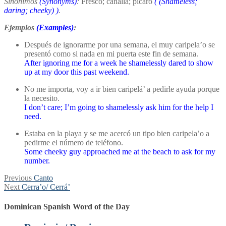
Sinónimos
(Synonyms)
:
Fresco; canalla; pícaro
(
(Shameless;
daring; cheeky)
)
.
Ejemplos
(Examples)
:
Después de ignorarme por una semana, el muy caripela’o se
presentó como si nada en mi puerta este fin de semana.
After ignoring me for a week he shamelessly dared to show
up at my door this past weekend.
No me importa, voy a ir bien caripelá’ a pedirle ayuda porque
la necesito.
I don’t care; I’m going to shamelessly ask him for the help I
need.
Estaba en la playa y se me acercó un tipo bien caripela’o a
pedirme el número de teléfono.
Some cheeky guy approached me at the beach to ask for my
number.
Post
Previous
Previous
Canto
Next
post:
Next
Cerra’o/ Cerrá’
navigation
post:
Dominican Spanish Word of the Day