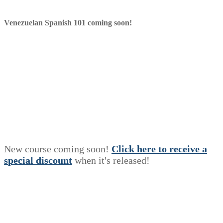
Venezuelan Spanish 101 coming soon!
New course coming soon!
Click here to receive a
s
p
e
c
i
a
l
discount
when it's released!