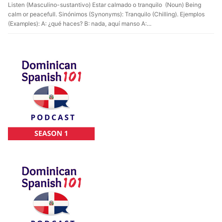
Listen (Masculino-sustantivo) Estar calmado o tranquilo (Noun) Being
calm or peacefull. Sinónimos (Synonyms): Tranquilo (Chilling). Ejemplos
(Examples): A: ¿qué haces? B: nada, aquí manso A:…