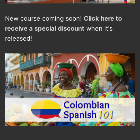
New course coming soon!
Click here to
receive a
s
p
e
c
i
a
l
discount
when it's
released!