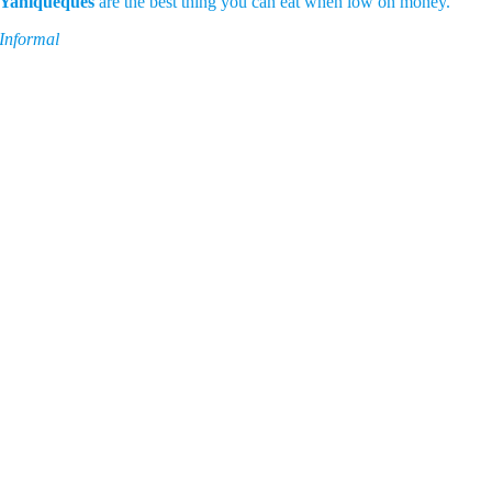
Yaniqueques
are the best thing you can eat when low on money.
Informal