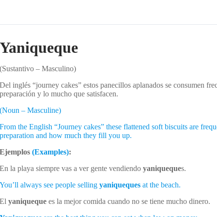
Yaniqueque
(Sustantivo – Masculino)
Del inglés “journey cakes” estos panecillos aplanados se consumen frec
preparación y lo mucho que satisfacen.
(Noun – Masculine)
From the English “Journey cakes” these flattened soft biscuits are frequ
preparation and how much they fill you up.
Ejemplos
(Examples)
:
En la playa siempre vas a ver gente vendiendo
yaniqueque
s.
You’ll always see people selling
yaniqueques
at the beach.
El
yaniqueque
es la mejor comida cuando no se tiene mucho dinero.