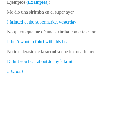
Ejemplos
(Examples)
:
Me dio una
sirimba
en el super ayer.
I
fainted
at the supermarket yesterday
No quiero que me dé una
sirimba
con este calor.
I don’t want to
faint
with this heat.
No te enteraste de la
sirimba
que le dio a Jenny.
Didn’t you hear about Jenny´s
faint
.
Informal