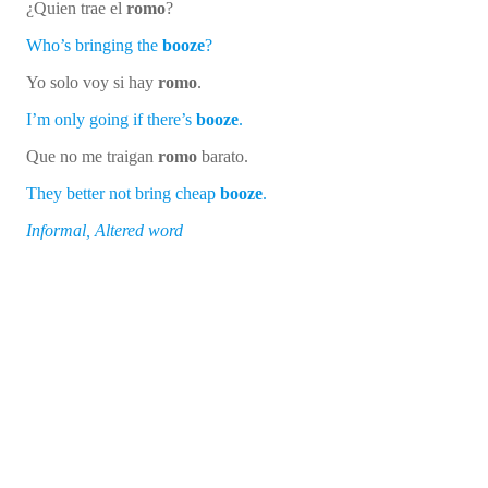
¿Quien trae el
romo
?
Who’s bringing the
booze
?
Yo solo voy si hay
romo
.
I’m only going if there’s
booze
.
Que no me traigan
romo
barato.
They better not bring cheap
booze
.
Informal, Altered word