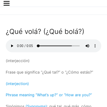
¿Qué volá? (¿Qué bolá?)
(interjección)
Frase que significa “¿Qué tal?” o “¿Cómo estás?”
(interjection)
Phrase meaning “What’s up?” or “How are you?”
Sinónimos
(Synonyms)
: qué tal, qué más, cómo