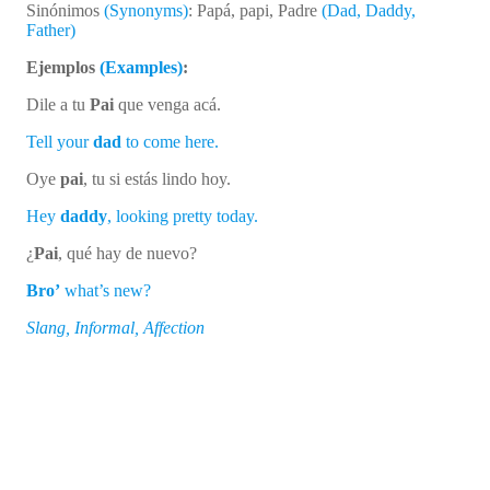
Sinónimos
(Synonyms)
: Papá, papi, Padre
(Dad, Daddy,
Father)
Ejemplos
(Examples)
:
Dile a tu
Pai
que venga acá.
Tell your
dad
to come here.
Oye
p
ai
, tu si estás lindo hoy.
Hey
daddy
, looking pretty today.
¿
Pai
, qué hay de nuevo?
Bro’
what’s new?
Slang, Informal, Affection