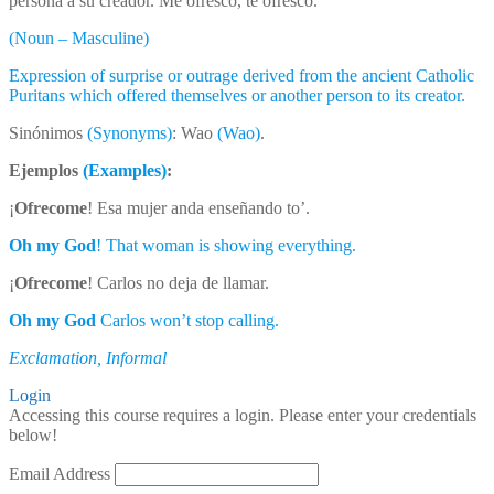
persona a su creador. Me ofresco, te ofresco.
(Noun – Masculine)
Expression of surprise or outrage derived from the ancient Catholic
Puritans which offered themselves or another person to its creator.
Sinónimos
(Synonyms)
: Wao
(Wao)
.
Ejemplos
(Examples)
:
¡
Ofrecome
! Esa mujer anda enseñando to’.
Oh my God
! That woman is showing everything.
¡
Ofrecome
! Carlos no deja de llamar.
Oh my God
Carlos won’t stop calling.
Exclamation, Informal
Login
Accessing this course requires a login. Please enter your credentials
below!
Email Address