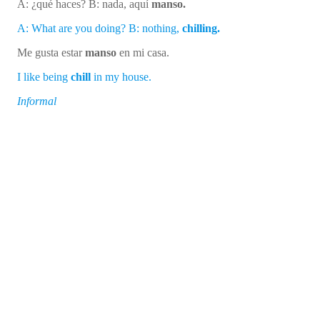
A: ¿qué haces? B: nada, aquí
manso.
A: What are you doing? B: nothing,
chilling.
Me gusta estar
manso
en mi casa.
I like being
chill
in my house.
Informal