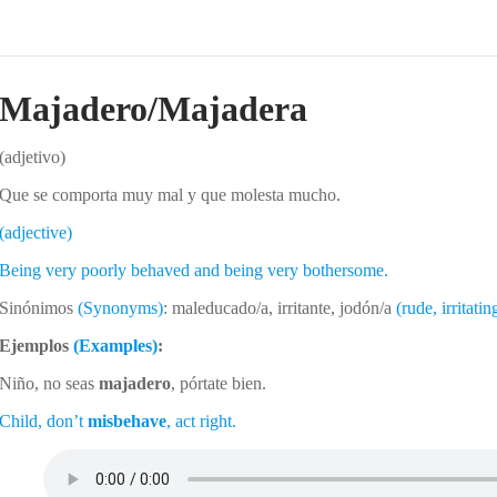
Majadero/Majadera
(adjetivo)
Que se comporta muy mal y que molesta mucho.
(adjective)
Being very poorly behaved and being very bothersome.
Sinónimos
(Synonyms)
: maleducado/a, irritante, jodón/a
(rude, irritati
Ejemplos
(Examples)
:
Niño, no seas
majadero
, pórtate bien.
Child, don’t
misbehave
, act right.