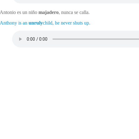
Antonio es un niño
majadero
, nunca se calla.
Anthony is an
unruly
child, he never shuts up.