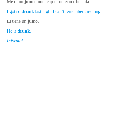
Me di un
jumo
anoche que no recuerdo nada.
I got so
drunk
last night I can’t remember anything.
El tiene un
jumo
.
He is
drunk
.
Informal