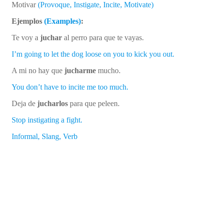
Motivar
(Provoque, Instigate, Incite, Motivate)
Ejemplos
(Examples)
:
Te voy a
juchar
al perro para que te vayas.
I’m going to let the dog loose on you to kick you out.
A mi no hay que
jucha
rme
mucho.
You don’t have to incite me too much.
Deja de
jucharlos
para que peleen.
Stop instigating a fight.
Informal, Slang, Verb