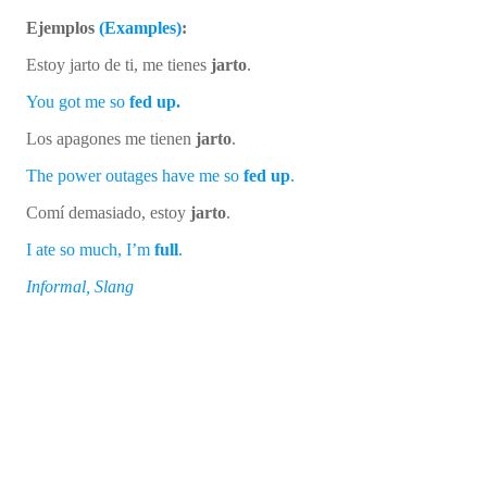
Ejemplos
(Examples)
:
Estoy jarto de ti, me tienes
jarto
.
You got me so
fed up.
Los apagones me tienen
jarto
.
The power outages have me so
fed up
.
Comí demasiado, estoy
jarto
.
I ate so much, I’m
full
.
Informal, Slang