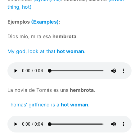
thing, hot)
Ejemplos
(Examples)
:
Dios mío, mira esa
hembrota
.
My god, look at that
hot woman
.
La novia de Tomás es una
hembrota
.
Thomas’ girlfriend is a
hot woman
.