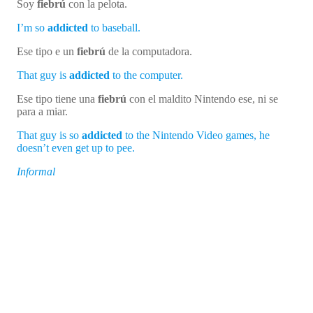
Soy
fiebrú
con la pelota.
I’m so
addicted
to baseball.
Ese tipo e un
fiebrú
de la computadora.
That guy is
addicted
to the computer.
Ese tipo tiene una
fiebrú
con el maldito Nintendo ese, ni se
para a miar.
That guy is so
addicted
to the Nintendo Video games, he
doesn’t even get up to pee.
Informal