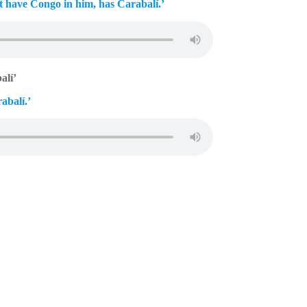
t have Congo in him, has Carabalí.’
balí’
abalí.’