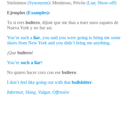
Sinónimos
(Synonyms)
: Mentiroso, Privón
(Liar, Show-off)
Ejemplos
(Examples)
:
Tu si eres
bultero
, dijiste que me ibas a traer unos zapatos de
Nueva York y no fue asi.
You’re such a
liar
, you said you were going to bring me some
shoes from New York and you didn’t bring me anything.
¡Que
bultero
!
You’re
such a liar
!
No quiero hacer coro con ese
bultero
.
I don’t feel like going out with that
bullshitter
.
Informal, Slang, Vulgar, Offensive