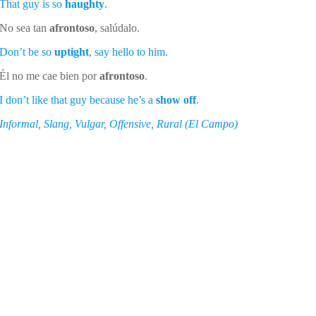
That guy is so
haughty
.
No sea tan
afrontoso
, salúdalo.
Don’t be so
uptight
, say hello to him.
Él no me cae bien por
afrontoso
.
I don’t like that guy because he’s a
show off
.
Informal, Slang, Vulgar, Offensive, Rural (El Campo)