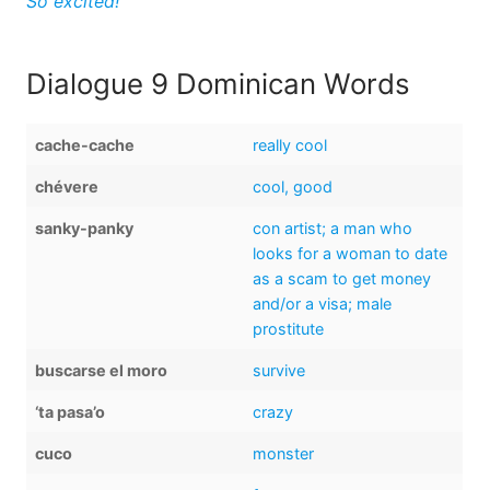
So excited!
Dialogue 9 Dominican Words
cache-cache
really cool
chévere
cool, good
sanky-panky
con artist; a man who
looks for a woman to date
as a scam to get money
and/or a visa; male
prostitute
buscarse el moro
survive
‘ta pasa’o
crazy
cuco
monster