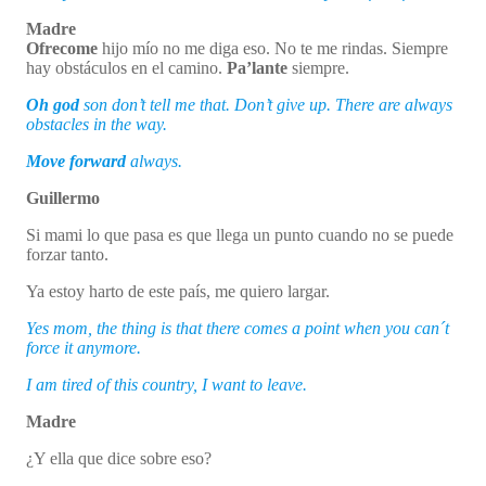
Madre
Ofrecome
hijo mío no me diga eso. No te me rindas. Siempre
hay obstáculos en el camino.
Pa’lante
siempre.
Oh god
son don’t tell me that. Don’t give up. There are always
obstacles in the way.
Move forward
always.
Guillermo
Si mami lo que pasa es que llega un punto cuando no se puede
forzar tanto.
Ya estoy harto de este país, me quiero largar.
Yes mom, the thing is that there comes a point when you can´t
force it anymore.
I am tired of this country, I want to leave.
Madre
¿Y ella que dice sobre eso?