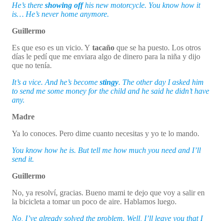
He’s there
showing off
his new motorcycle. You know how it
is… He’s never home anymore.
Guillermo
Es que eso es un vicio. Y
tacaño
que se ha puesto. Los otros
días le pedí que me enviara algo de dinero para la niña y dijo
que no tenía.
It’s a vice. And he’s become
stingy
. The other day I asked him
to send me some money for the child and he said he didn’t have
any.
Madre
Ya lo conoces. Pero dime cuanto necesitas y yo te lo mando.
You know how he is. But tell me how much you need and I’ll
send it.
Guillermo
No, ya resolví, gracias. Bueno mami te dejo que voy a salir en
la bicicleta a tomar un poco de aire. Hablamos luego.
No, I’ve already solved the problem. Well, I’ll leave you that I