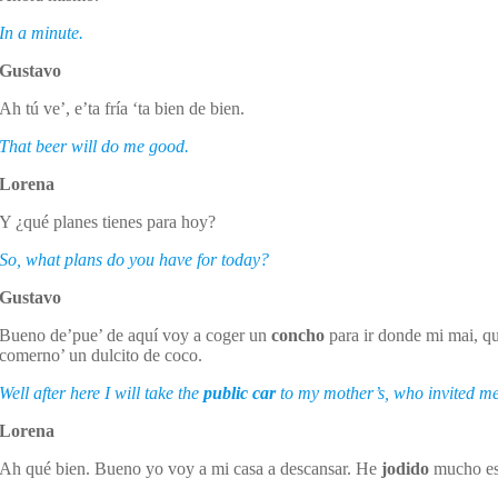
In a minute.
Gustavo
Ah tú ve’, e’ta fría ‘ta bien de bien.
That beer will do me good.
Lorena
Y ¿qué planes tienes para hoy?
So, what plans do you have for today?
Gustavo
Bueno de’pue’ de aquí voy a coger un
concho
para ir donde mi mai, qu
comerno’ un dulcito de coco.
Well after here I will take the
public car
to my mother’s, who invited me
Lorena
Ah qué bien. Bueno yo voy a mi casa a descansar. He
jodido
mucho est