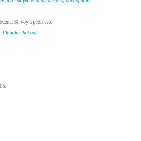
me and I stayed with the desire of having more.
uena. Sí, voy a pedir eso.
I’ll order that one.
llo.