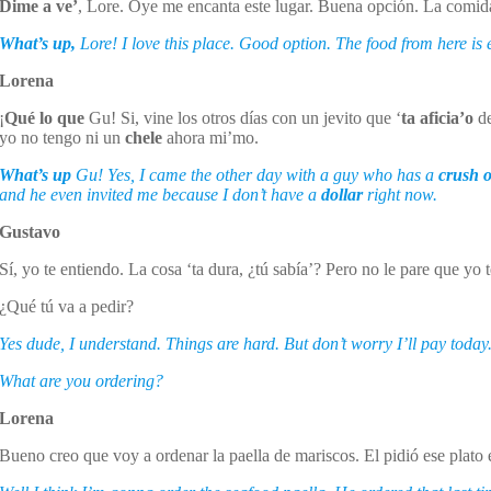
Dime a ve’
, Lore. Oye me encanta este lugar. Buena opción. La comida 
What’s up,
Lore! I love this place. Good option. The food from here is e
Lorena
¡
Qué lo que
Gu! Si, vine los otros días con un jevito que ‘
ta aficia’o
de
yo no tengo ni un
chele
ahora mi’mo.
What’s up
Gu! Yes, I came the other day with a guy who has a
crush 
and he even invited me because I don’t have a
dollar
right now.
Gustavo
Sí, yo te entiendo. La cosa ‘ta dura, ¿tú sabía’? Pero no le pare que yo 
¿Qué tú va a pedir?
Yes dude, I understand. Things are hard. But don’t worry I’ll pay today
What are you ordering?
Lorena
Bueno creo que voy a ordenar la paella de mariscos. El pidió ese plato