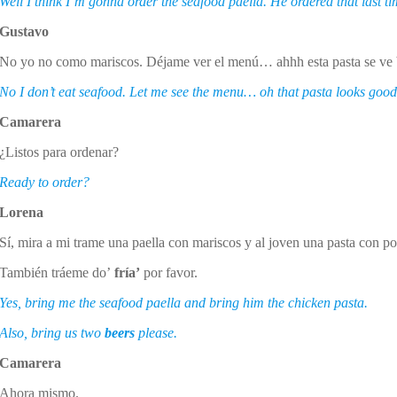
Well I think I’m gonna order the seafood paella. He ordered that last ti
Gustavo
No yo no como mariscos. Déjame ver el menú… ahhh esta pasta se ve b
No I don’t eat seafood. Let me see the menu… oh that pasta looks good. 
Camarera
¿Listos para ordenar?
Ready to order?
Lorena
Sí, mira a mi trame una paella con mariscos y al joven una pasta con po
También tráeme do’
fría’
por favor.
Yes, bring me the seafood paella and bring him the chicken pasta.
Also, bring us two
beers
please.
Camarera
Ahora mismo.