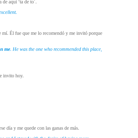
de aquí ‘ta de to´.
xcellent.
 mí. Él fue que me lo recomendó y me invitó porque
on me
. He was the one who recommended this place,
te invito hoy.
.
 ese día y me quede con las ganas de más.