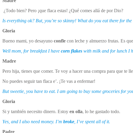
Madre
¿Todo bien? Pero ¡que flaca estas! ¿Qué comes allá de por Dio?
Is everything ok? But, you’re so skinny! What do you eat there for th
Gloria
Bueno mami, yo desayuno
confle
con leche y almuerzo frutas. Es qu
Well mom, for breakfast I have
corn flakes
with milk and for lunch I ha
Madre
Pero hija, tienes que comer. Te voy a hacer una compra para que te ll
No puedes seguir tan flaca e’. ¡Te vas a enfermar!
But sweetie, you have to eat. I am going to buy some groceries for yo
Gloria
Si y también necesito dinero. Estoy
en olla
, lo he gastado todo.
Yes, and I also need money. I’m
broke
, I’ve spent all of it.
Padre