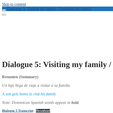
Skip to content
Dialogue 5: Visiting my family / Visitando mi familia
Dialogue 5: Visiting my family /
Resumen
(Summary)
Un hijo llega de viaje a visitar a su familia
A son gets home to visit his family
Note: Dominican Spanish words appear in
bold
.
Dialogue 5 Transcript
Download