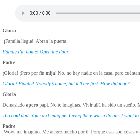
Gloria
¡Familia llegué! Abran la puerta.
Family I’m home! Open the door.
Padre
¡Gloria! ¡Pero por fin
mija
! No. no hay nadie en la casa, pero cuént
Gloria! Finally! Nobody’s home, but tell me first. How did it go?
Gloria
Demasiado
apero
papi. No te imaginas. Vivir allá ha sido un sueño. 
Too
cool
dad. You can’t imagine. Living there was a dream. I want to st
Padre
Wow, me imagino. Me alegro mucho por ti. Porque esas son cosas y ex