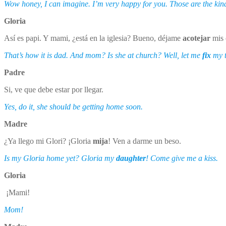
Wow honey, I can imagine. I’m very happy for you. Those are the kind 
Gloria
Así es papi. Y mami, ¿está en la iglesia? Bueno, déjame
acotejar
mis 
That’s how it is dad. And mom? Is she at church? Well, let me
fix
my t
Padre
Si, ve que debe estar por llegar.
Yes, do it, she should be getting home soon.
Madre
¿Ya llego mi Glori? ¡Gloria
mija
! Ven a darme un beso.
Is my Gloria home yet? Gloria my
daughter
! Come give me a kiss.
Gloria
¡Mami!
Mom!