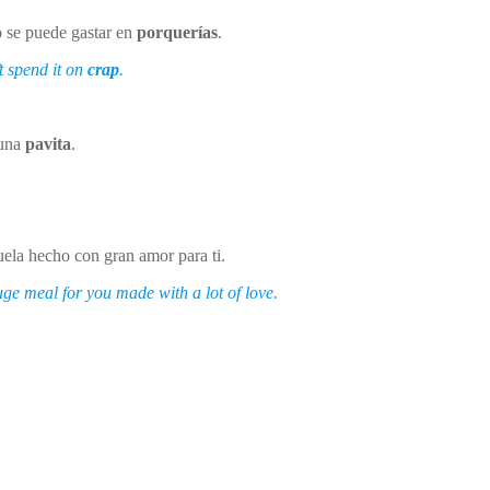
o se puede gastar en
porquerías
.
t spend it on
crap
.
 una
pavita
.
uela hecho con gran amor para ti.
ge meal for you made with a lot of love.