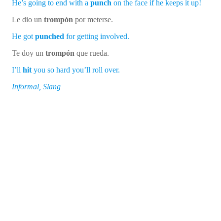
He’s going to end with a
punch
on the face if he keeps it up!
Le dio un
trompón
por meterse.
He got
punched
for getting involved.
Te doy un
trompón
que rueda.
I’ll
hit
you so hard you’ll roll over.
Informal, Slang