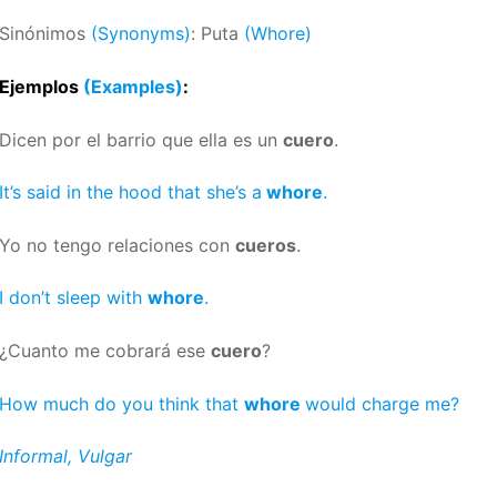
Sinónimos
(Synonyms)
: Puta
(Whore)
Ejemplos
(Examples)
:
Dicen por el barrio que ella es un
cuero
.
It’s said in the hood that she’s a
whore
.
Yo no tengo relaciones con
cueros
.
I don’t sleep with
whore
.
¿Cuanto me cobrará ese
cuero
?
How much do you think that
whore
would charge me?
Informal, Vulgar