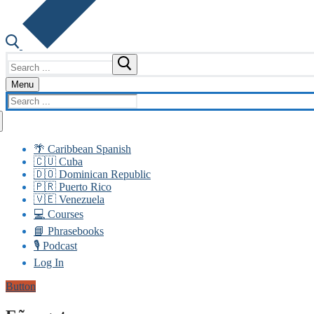
Search
for:
Menu
Search
for:
🌴 Caribbean Spanish
🇨🇺 Cuba
🇩🇴 Dominican Republic
🇵🇷 Puerto Rico
🇻🇪 Venezuela
💻 Courses
📘 Phrasebooks
🎙️ Podcast
Log In
Button