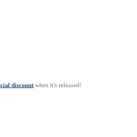
e
c
i
a
l
discount
when it's released!