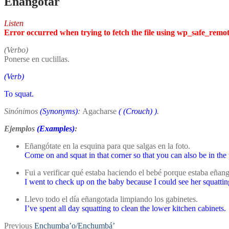
Eñangotar
Listen
Error occurred when trying to fetch the file using wp_safe_remo
(Verbo)
Ponerse en cuclillas.
(Verb)
To squat.
Sinónimos
(Synonyms)
:
Agacharse
(
(Crouch)
)
.
Ejemplos
(Examples)
:
Eñangótate en la esquina para que salgas en la foto.
Come on and squat in that corner so that you can also be in the
Fui a verificar qué estaba haciendo el bebé porque estaba eñang
I went to check up on the baby because I could see her squattin
Llevo todo el día eñangotada limpiando los gabinetes.
I’ve spent all day squatting to clean the lower kitchen cabinets.
Post
Previous
Previous
Enchumba’o/Enchumbá’